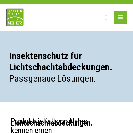
Zum
Main
Inhalt
springen
Men
Insektenschutz für
Lichtschachtabdeckungen.
Passgenaue Lösungen.
Produktvielfalt von Neher
Lichtschachtabdeckungen.
kennenlernen.