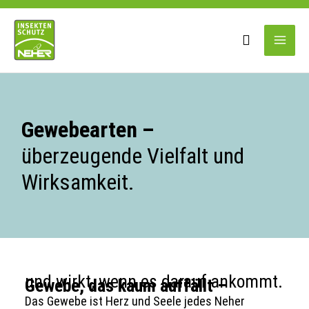
Zum
Main
Inhalt
springen
Men
Gewebearten –
überzeugende Vielfalt und
Wirksamkeit.
und wirkt, wenn es darauf ankommt.
Gewebe, das kaum auffällt –
Das Gewebe ist Herz und Seele jedes Neher