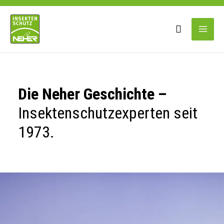
Zum
Main
Inhalt
springen
Men
Die Neher Geschichte –
Insektenschutzexperten seit
1973.